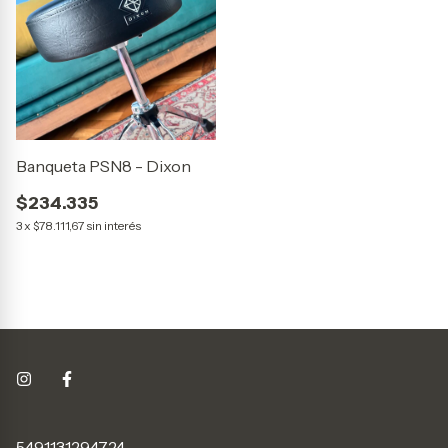
Banqueta PSN8 - Dixon
$234.335
3
x
$78.111,67
sin interés
5491131294724