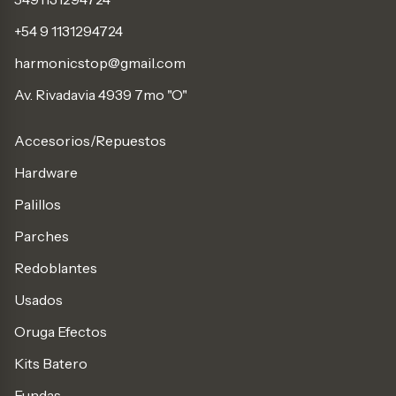
+54 9 1131294724
harmonicstop@gmail.com
Av. Rivadavia 4939 7mo "O"
Accesorios/Repuestos
Hardware
Palillos
Parches
Redoblantes
Usados
Oruga Efectos
Kits Batero
Fundas