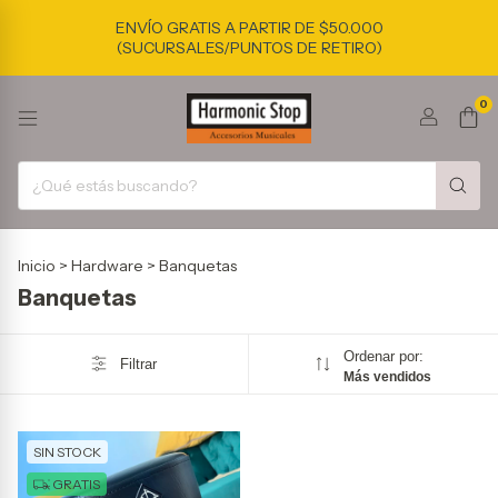
ENVÍO GRATIS A PARTIR DE $50.000
(SUCURSALES/PUNTOS DE RETIRO)
0
Inicio
>
Hardware
>
Banquetas
Banquetas
Ordenar por:
Filtrar
Más vendidos
SIN STOCK
GRATIS