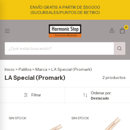
ENVÍO GRATIS A PARTIR DE $50.000
(SUCURSALES/PUNTOS DE RETIRO)
0
Inicio
>
Palillos
>
Marca
>
LA Special (Promark)
LA Special (Promark)
2 productos
Ordenar por:
Filtrar
Destacado
SIN STOCK
SIN STOCK