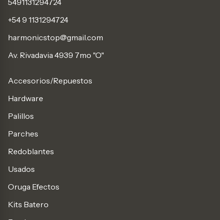
5491131294724
+54 9 1131294724
harmonicstop@gmail.com
Av. Rivadavia 4939 7mo "O"
Accesorios/Repuestos
Hardware
Palillos
Parches
Redoblantes
Usados
Oruga Efectos
Kits Batero