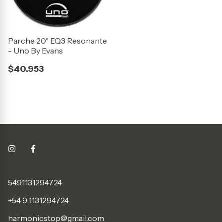
Parche 20" EQ3 Resonante
- Uno By Evans
$40.953
5491131294724
+54 9 1131294724
harmonicstop@gmail.com