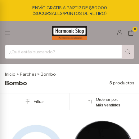
ENVÍO GRATIS A PARTIR DE $50.000
(SUCURSALES/PUNTOS DE RETIRO)
0
Inicio
>
Parches
>
Bombo
Bombo
5 productos
Ordenar por:
Filtrar
Más vendidos