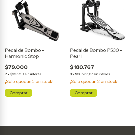
Pedal de Bombo -
Pedal de Bombo P530 -
Harmonic Stop
Pearl
$79.000
$180.767
2
x
$39.500
sin interés
3
x
$60.255,67
sin interés
¡Solo quedan
3
en stock!
¡Solo quedan
2
en stock!