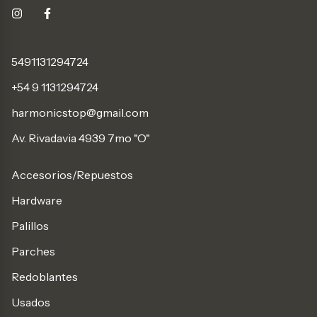
5491131294724
+54 9 1131294724
harmonicstop@gmail.com
Av. Rivadavia 4939 7mo "O"
Accesorios/Repuestos
Hardware
Palillos
Parches
Redoblantes
Usados