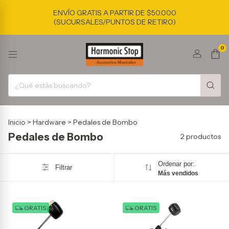
ENVÍO GRATIS A PARTIR DE $50.000
(SUCURSALES/PUNTOS DE RETIRO)
0
Inicio
>
Hardware
>
Pedales de Bombo
Pedales de Bombo
2 productos
Ordenar por:
Filtrar
Más vendidos
GRATIS
GRATIS