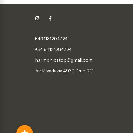
5491131294724
+54 9 1131294724
harmonicstop@gmail.com
Av. Rivadavia 4939 7mo "O"