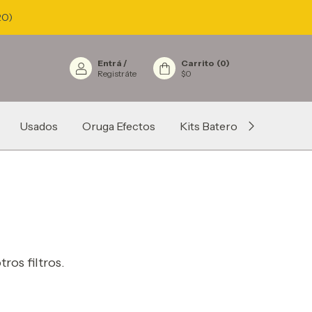
RO)
Entrá
/
Carrito
(
0
)
Registráte
$0
Usados
Oruga Efectos
Kits Batero
Fundas
ros filtros.