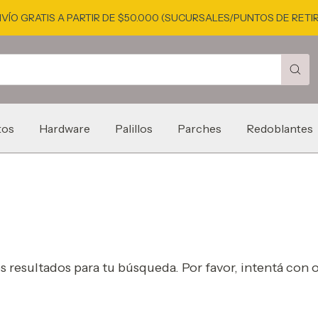
VÍO GRATIS A PARTIR DE $50.000 (SUCURSALES/PUNTOS DE RETI
tos
Hardware
Palillos
Parches
Redoblantes
resultados para tu búsqueda. Por favor, intentá con ot