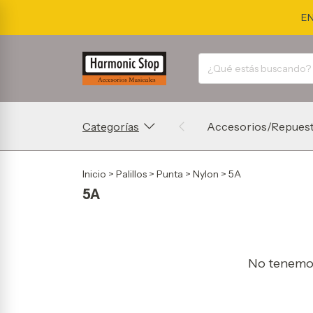
EN
Categorías
Accesorios/Repues
Inicio
>
Palillos
>
Punta
>
Nylon
>
5A
5A
No tenemos 