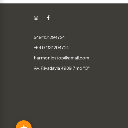
5491131294724
+54 9 1131294724
harmonicstop@gmail.com
Av. Rivadavia 4939 7mo "O"