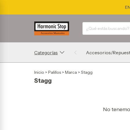
EN
Categorías
Accesorios/Repues
Inicio
>
Palillos
>
Marca
>
Stagg
Stagg
No tenemos 