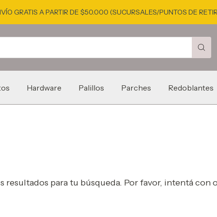
VÍO GRATIS A PARTIR DE $50.000 (SUCURSALES/PUNTOS DE RETI
tos
Hardware
Palillos
Parches
Redoblantes
resultados para tu búsqueda. Por favor, intentá con ot