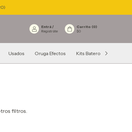
RO)
Entrá
/
Carrito
(
0
)
Registráte
$0
Usados
Oruga Efectos
Kits Batero
Fundas
ros filtros.