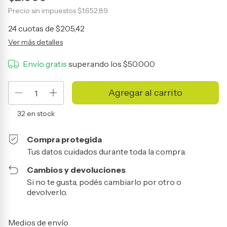
Precio sin impuestos
$1.652,89
24
cuotas de
$205,42
Ver más detalles
Envío gratis
superando los
$50.000
32
en stock
Compra protegida
Tus datos cuidados durante toda la compra.
Cambios y devoluciones
Si no te gusta, podés cambiarlo por otro o
devolverlo.
Entregas para el CP:
Cambiar CP
Medios de envío