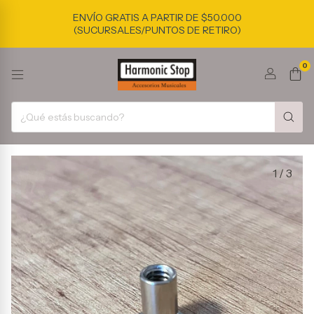
ENVÍO GRATIS A PARTIR DE $50.000
(SUCURSALES/PUNTOS DE RETIRO)
0
1
/
3