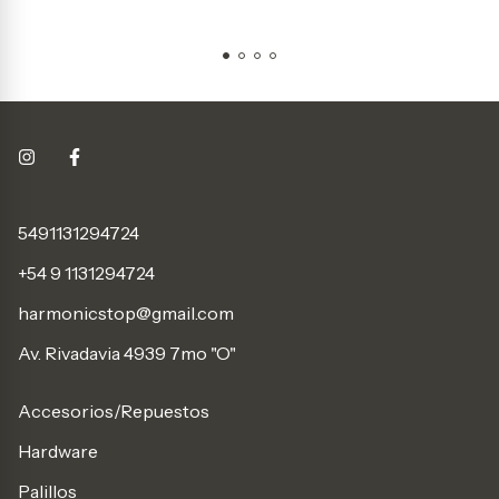
5491131294724
+54 9 1131294724
harmonicstop@gmail.com
Av. Rivadavia 4939 7mo "O"
Accesorios/Repuestos
Hardware
Palillos