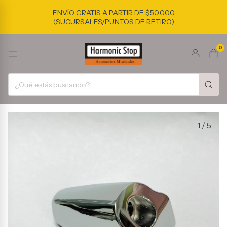
ENVÍO GRATIS A PARTIR DE $50.000
(SUCURSALES/PUNTOS DE RETIRO)
0
1
/
5