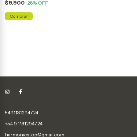
$9.900
$
28
% OFF
5491131294724
+54 9 1131294724
harmonicstop@gmail.com