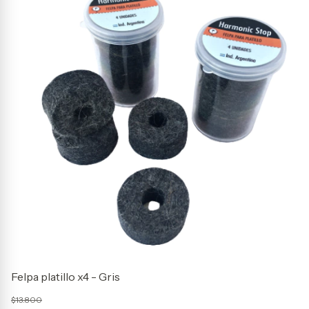
Felpa platillo x4 - Gris
Fe
$13.800
$1