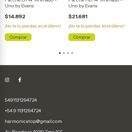
Uno by Evans
Uno by Evans
$14.892
$21.681
¡No te lo pierdas, es el último!
¡No te lo pierdas, es el último!
5491131294724
+54 9 1131294724
harmonicstop@gmail.com
Av. Rivadavia 4939 7mo "O"