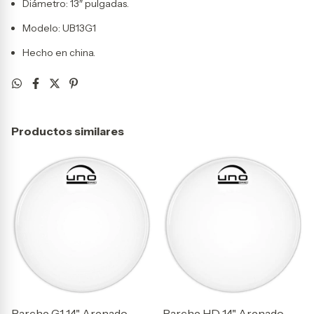
Diámetro: 13″ pulgadas.
Modelo: UB13G1
Hecho en china.
Productos similares
Parche G1 14" Arenado -
Parche HD 14" Arenado -