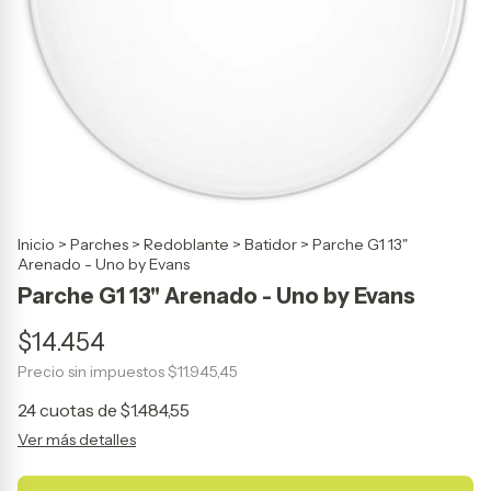
Inicio
>
Parches
>
Redoblante
>
Batidor
>
Parche G1 13"
Arenado - Uno by Evans
Parche G1 13" Arenado - Uno by Evans
$14.454
Precio sin impuestos
$11.945,45
24
cuotas de
$1.484,55
Ver más detalles